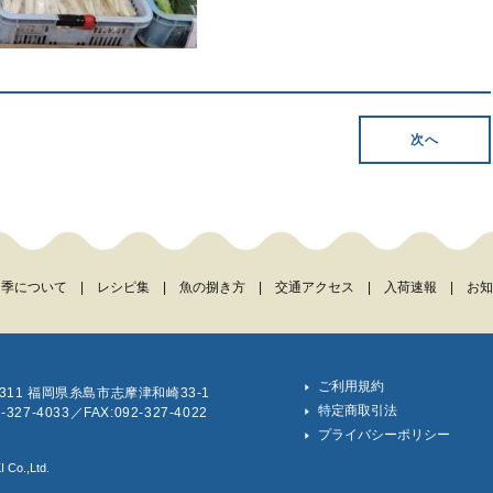
次へ
四季について
|
レシピ集
|
魚の捌き方
|
交通アクセス
|
入荷速報
|
お知
ご利用規約
1311 福岡県糸島市志摩津和崎33-1
特定商取引法
2-327-4033／FAX:092-327-4022
プライバシーポリシー
 Co.,Ltd.