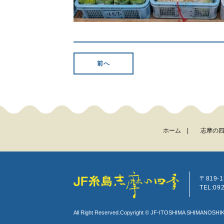
前へ
ホーム
|
志摩の
〒819-
TEL:09
All Right Reserved.Copyright © JF-ITOSHIMA SHIMANOSHIKI