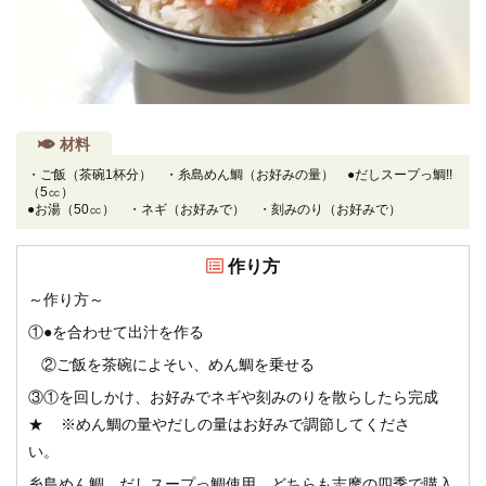
材料
・ご飯（茶碗1杯分） ・糸島めん鯛（お好みの量） ●だしスープっ鯛!!
（5㏄）
●お湯（50㏄） ・ネギ（お好みで） ・刻みのり（お好みで）
作り方
～作り方～
①●を合わせて出汁を作る
②ご飯を茶碗によそい、めん鯛を乗せる
③①を回しかけ、お好みでネギや刻みのりを散らしたら完成
★ ※めん鯛の量やだしの量はお好みで調節してくださ
い。
糸島めん鯛、だしスープっ鯛使用。どちらも志摩の四季で購入