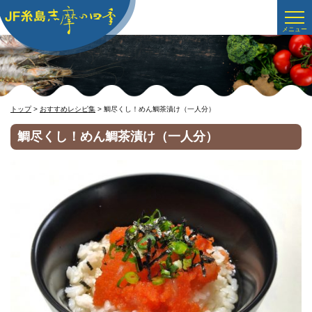
トップ
>
おすすめレシピ集
> 鯛尽くし！めん鯛茶漬け（一人分）
鯛尽くし！めん鯛茶漬け（一人分）